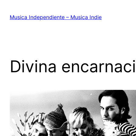
Saltar
al
Musica Independiente – Musica Indie
contenido
Divina encarnac