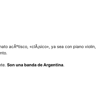
mato acÃºtisco, «clÃ¡sico», ya sea con piano violin,
nto.
nte.
Son una banda de Argentina
.