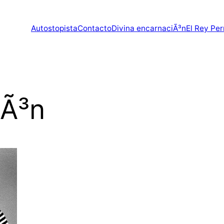
Autostopista
Contacto
Divina encarnaciÃ³n
El Rey Per
iÃ³n