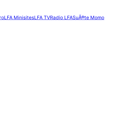
ro
LFA Minisites
LFA TV
Radio LFA
SuÃ®te Momo