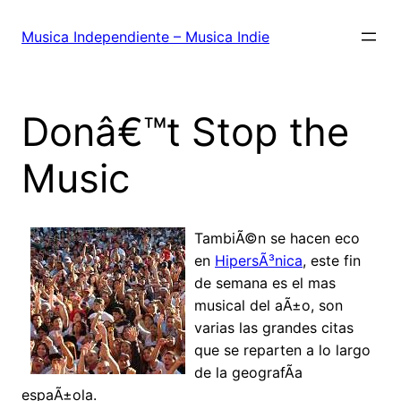
Saltar
al
Musica Independiente – Musica Indie
contenido
Donâ€™t Stop the
Music
TambiÃ©n se hacen eco
en
HipersÃ³nica
, este fin
de semana es el mas
musical del aÃ±o, son
varias las grandes citas
que se reparten a lo largo
de la geografÃ­a
espaÃ±ola.