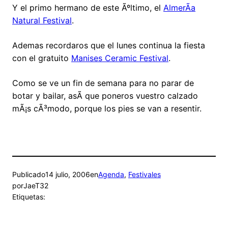
Y el primo hermano de este Ãºltimo, el
AlmerÃ­a
Natural Festival
.
Ademas recordaros que el lunes continua la fiesta
con el gratuito
Manises Ceramic Festival
.
Como se ve un fin de semana para no parar de
botar y bailar, asÃ­ que poneros vuestro calzado
mÃ¡s cÃ³modo, porque los pies se van a resentir.
Publicado
14 julio, 2006
en
Agenda
, 
Festivales
por
JaeT32
Etiquetas: