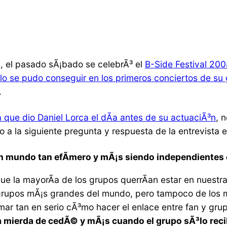
 el pasado sÃ¡bado se celebrÃ³ el
B-Side Festival 20
lo se pudo conseguir en los primeros conciertos de su 
.
a que dio Daniel Lorca el dÃ­a antes de su actuaciÃ³n
, 
o a la siguiente pregunta y respuesta de la entrevista 
un mundo tan efÃ­mero y mÃ¡s siendo independientes
que la mayorÃ­a de los grupos querrÃ­an estar en nuest
grupos mÃ¡s grandes del mundo, pero tampoco de los 
mar tan en serio cÃ³mo hacer el enlace entre fan y gru
a mierda de cedÃ© y mÃ¡s cuando el grupo sÃ³lo reci