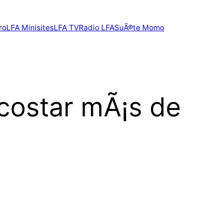
ro
LFA Minisites
LFA TV
Radio LFA
SuÃ®te Momo
 costar mÃ¡s de