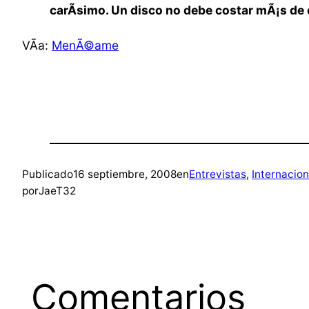
carÃ­simo. Un disco no debe costar mÃ¡s de
VÃ­a:
MenÃ©ame
Publicado
16 septiembre, 2008
en
Entrevistas
, 
Internacion
por
JaeT32
Comentarios