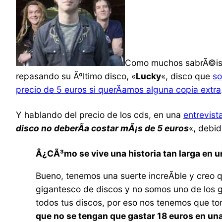
Como muchos sabrÃ©is,
repasando su Ãºltimo disco, «
Lucky
«, disco que
so
precio de 5 euros si querÃ­amos alguna copia extra
Y hablando del precio de los cds, en una
entrevist
disco no deberÃ­a costar mÃ¡s de 5 euros
«, debid
Â¿CÃ³mo se vive una historia tan larga en 
Bueno, tenemos una suerte increÃ­ble y creo 
gigantesco de discos y no somos uno de los 
todos tus discos, por eso nos tenemos que to
que no se tengan que gastar 18 euros en un