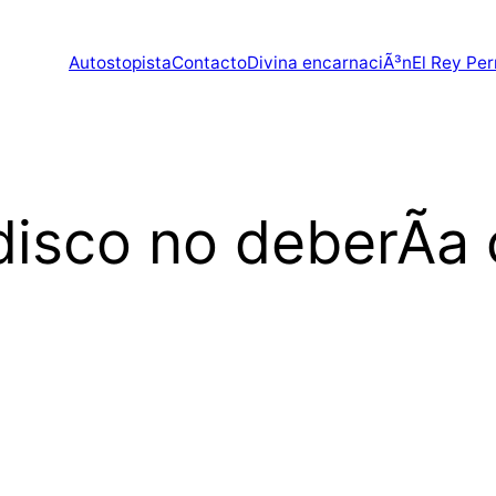
Autostopista
Contacto
Divina encarnaciÃ³n
El Rey Per
disco no deberÃ­a