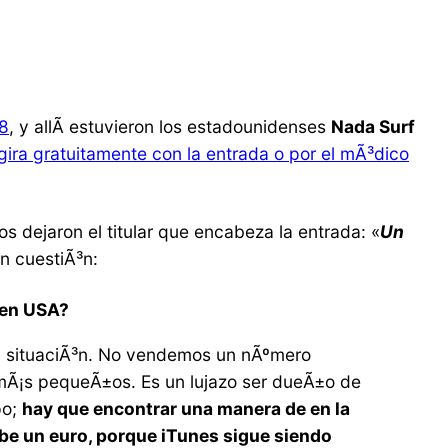
08
, y allÃ­ estuvieron los estadounidenses
Nada Surf
gira gratuitamente con la entrada o por el mÃ³dico
nos dejaron el titular que encabeza la entrada: «
Un
en cuestiÃ³n:
 en USA?
ra situaciÃ³n. No vendemos un nÃºmero
mÃ¡s pequeÃ±os. Es un lujazo ser dueÃ±o de
po;
hay que encontrar una manera de en la
be un euro, porque iTunes sigue siendo