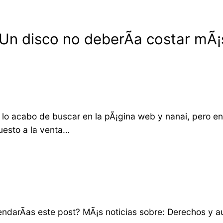
Un disco no deberÃ­a costar mÃ¡
o. lo acabo de buscar en la pÃ¡gina web y nanai, pero 
puesto a la venta…
darÃ­as este post? MÃ¡s noticias sobre: Derechos y au