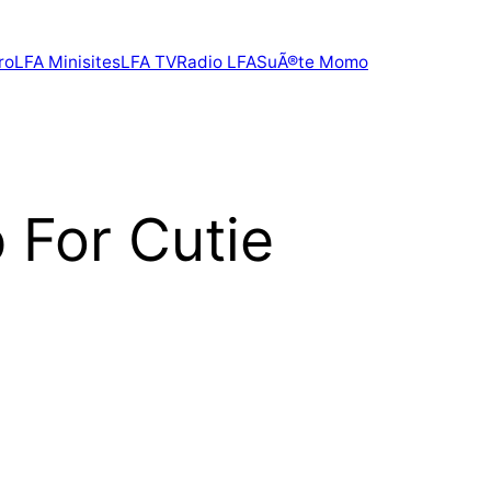
ro
LFA Minisites
LFA TV
Radio LFA
SuÃ®te Momo
 For Cutie