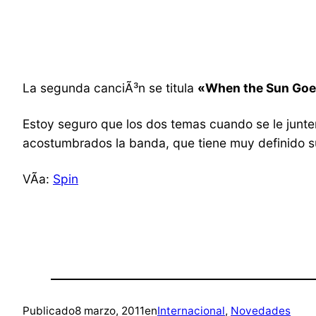
La segunda canciÃ³n se titula
«When the Sun Goe
Estoy seguro que los dos temas cuando se le junte
acostumbrados la banda, que tiene muy definido su
VÃ­a:
Spin
Publicado
8 marzo, 2011
en
Internacional
, 
Novedades