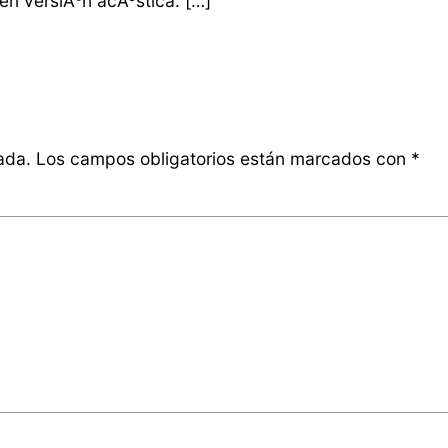
en versiÃ³n acÃºstica. […]
ada.
Los campos obligatorios están marcados con
*