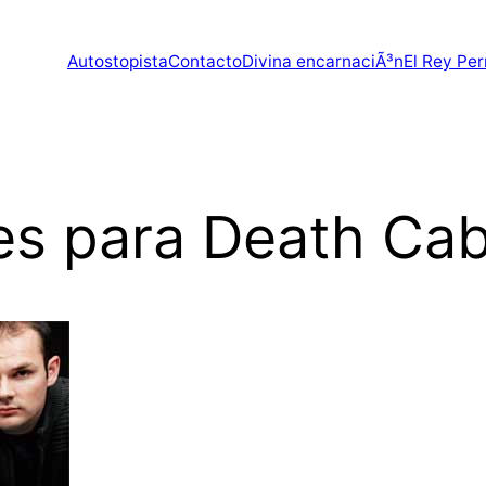
Autostopista
Contacto
Divina encarnaciÃ³n
El Rey Per
s para Death Cab