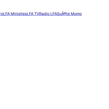
ro
LFA Minisites
LFA TV
Radio LFA
SuÃ®te Momo