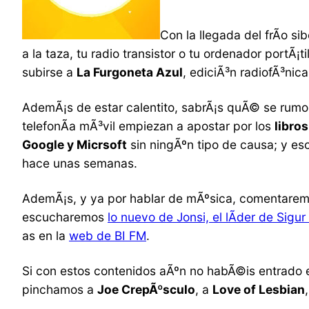
Con la llegada del frÃ­o s
a la taza, tu radio transistor o tu ordenador portÃ¡t
subirse a
La Furgoneta Azul
, ediciÃ³n radiofÃ³nic
AdemÃ¡s de estar calentito, sabrÃ¡s quÃ© se rumo
telefonÃ­a mÃ³vil empiezan a apostar por los
libro
Google y Micrsoft
sin ningÃºn tipo de causa; y e
hace unas semanas.
AdemÃ¡s, y ya por hablar de mÃºsica, comentarem
escucharemos
lo nuevo de Jonsi, el lÃ­der de Sigur
as en la
web de BI FM
.
Si con estos contenidos aÃºn no habÃ©is entrado 
pinchamos a
Joe CrepÃºsculo
, a
Love of Lesbian