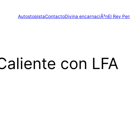
Autostopista
Contacto
Divina encarnaciÃ³n
El Rey Per
Caliente con LFA