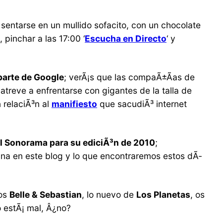
 sentarse en un mullido sofacito, con un chocolate
, pinchar a las 17:00 ‘
Escucha en Directo
‘ y
parte de Google
; verÃ¡s que las compaÃ±Ã­as de
atreve a enfrentarse con gigantes de la talla de
relaciÃ³n al
manifiesto
que sacudiÃ³ internet
el Sonorama para su ediciÃ³n de 2010
;
ana en este blog y lo que encontraremos estos dÃ­
los
Belle & Sebastian
, lo nuevo de
Los Planetas
, os
 estÃ¡ mal, Â¿no?