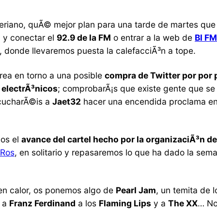
iberiano, quÃ© mejor plan para una tarde de martes que
il y conectar el
92.9 de la FM
o entrar a la web de
BI FM
a, donde llevaremos puesta la calefacciÃ³n a tope.
rea en torno a una posible
compra de Twitter por por 
s electrÃ³nicos
; comprobarÃ¡s que existe gente que se 
scucharÃ©is a
Jaet32
hacer una encendida proclama en 
os el
avance del cartel hecho por la organizaciÃ³n d
 Ros
, en solitario y repasaremos lo que ha dado la sem
en calor, os ponemos algo de
Pearl Jam
, un temita de 
, a
Franz Ferdinand
a los
Flaming Lips
y a
The XX
… No