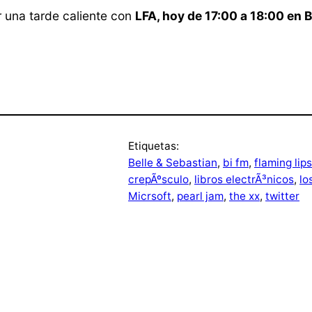
 una tarde caliente con
LFA, hoy de 17:00 a 18:00 en 
Etiquetas:
Belle & Sebastian
, 
bi fm
, 
flaming lips
crepÃºsculo
, 
libros electrÃ³nicos
, 
lo
Micrsoft
, 
pearl jam
, 
the xx
, 
twitter