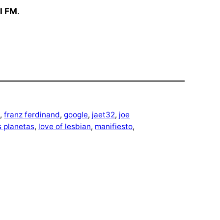
BI FM
.
, 
franz ferdinand
, 
google
, 
jaet32
, 
joe
s planetas
, 
love of lesbian
, 
manifiesto
, 