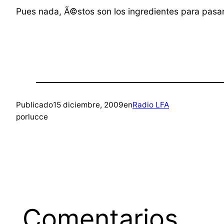
Pues nada, Ã©stos son los ingredientes para pasar
Publicado
15 diciembre, 2009
en
Radio LFA
por
lucce
Comentarios