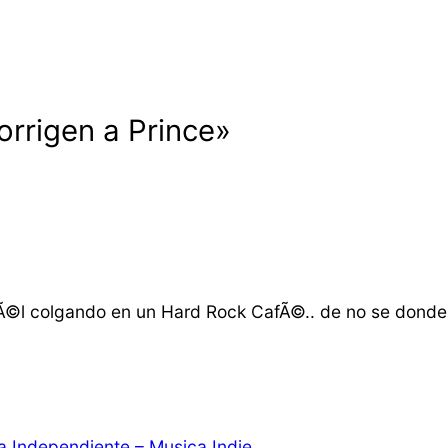
orrigen a Prince»
Ã©l colgando en un Hard Rock CafÃ©.. de no se donde
ca Independiente – Musica Indie