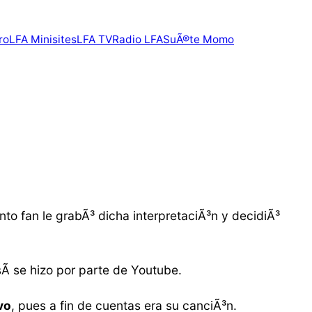
ro
LFA Minisites
LFA TV
Radio LFA
SuÃ®te Momo
ento fan le grabÃ³ dicha interpretaciÃ³n y decidiÃ³
Ã­ se hizo por parte de Youtube.
vo
, pues a fin de cuentas era su canciÃ³n.