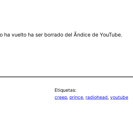
eo ha vuelto ha ser borrado del Ã­ndice de YouTube.
Etiquetas:
creep
, 
prince
, 
radiohead
, 
youtube