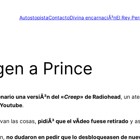
Autostopista
Contacto
Divina encarnaciÃ³n
El Rey Per
gen a Prince
enario una versiÃ³n del «
Creep
» de Radiohead
, un at
e Youtube
.
 van las cosas,
pidiÃ³ que el vÃ­deo fuese retirado
y as
on,
no dudaron en pedir que lo desbloqueasen de nue