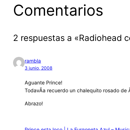
Comentarios
2 respuestas a «Radiohead c
rambla
3 junio, 2008
Aguante Prince!
TodavÃ­a recuerdo un chalequito rosado de 
Abrazo!
Prince esta loco | La Furgoneta Azul – Musi