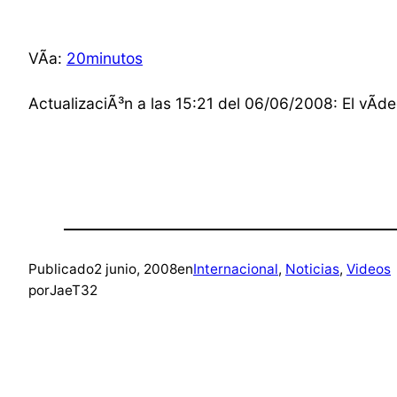
VÃ­a:
20minutos
ActualizaciÃ³n a las 15:21 del 06/06/2008: El vÃ­d
Publicado
2 junio, 2008
en
Internacional
, 
Noticias
, 
Videos
por
JaeT32