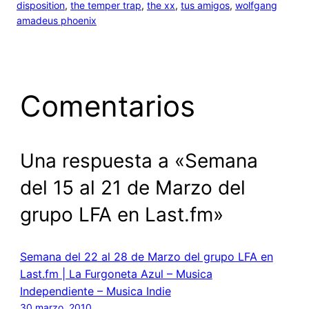
disposition
, 
the temper trap
, 
the xx
, 
tus amigos
, 
wolfgang
amadeus phoenix
Comentarios
Una respuesta a «Semana
del 15 al 21 de Marzo del
grupo LFA en Last.fm»
Semana del 22 al 28 de Marzo del grupo LFA en
Last.fm | La Furgoneta Azul – Musica
Independiente – Musica Indie
30 marzo, 2010