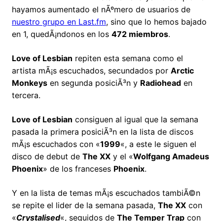
hayamos aumentado el nÃºmero de usuarios de
nuestro grupo en Last.fm
, sino que lo hemos bajado
en 1, quedÃ¡ndonos en los
472 miembros
.
Love of Lesbian
repiten esta semana como el
artista mÃ¡s escuchados, secundados por
Arctic
Monkeys
en segunda posiciÃ³n y
Radiohead
en
tercera.
Love of Lesbian
consiguen al igual que la semana
pasada la primera posiciÃ³n en la lista de discos
mÃ¡s escuchados con «
1999
«, a este le siguen el
disco de debut de
The XX
y el «
Wolfgang Amadeus
Phoenix
» de los franceses
Phoenix
.
Y en la lista de temas mÃ¡s escuchados tambiÃ©n
se repite el lider de la semana pasada,
The XX
con
«
Crystalised
«, seguidos de
The Temper Trap
con