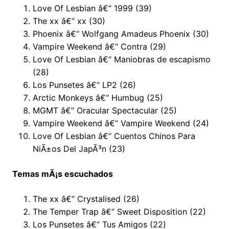
Love Of Lesbian â€“ 1999 (39)
The xx â€“ xx (30)
Phoenix â€“ Wolfgang Amadeus Phoenix (30)
Vampire Weekend â€“ Contra (29)
Love Of Lesbian â€“ Maniobras de escapismo
(28)
Los Punsetes â€“ LP2 (26)
Arctic Monkeys â€“ Humbug (25)
MGMT â€“ Oracular Spectacular (25)
Vampire Weekend â€“ Vampire Weekend (24)
Love Of Lesbian â€“ Cuentos Chinos Para
NiÃ±os Del JapÃ³n (23)
Temas mÃ¡s escuchados
The xx â€“ Crystalised (26)
The Temper Trap â€“ Sweet Disposition (22)
Los Punsetes â€“ Tus Amigos (22)