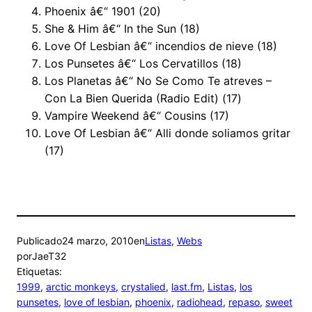
Phoenix â€“ 1901 (20)
She & Him â€“ In the Sun (18)
Love Of Lesbian â€“ incendios de nieve (18)
Los Punsetes â€“ Los Cervatillos (18)
Los Planetas â€“ No Se Como Te atreves –
Con La Bien Querida (Radio Edit) (17)
Vampire Weekend â€“ Cousins (17)
Love Of Lesbian â€“ Alli donde soliamos gritar
(17)
Publicado
24 marzo, 2010
en
Listas
, 
Webs
por
JaeT32
Etiquetas:
1999
, 
arctic monkeys
, 
crystalied
, 
last.fm
, 
Listas
, 
los
punsetes
, 
love of lesbian
, 
phoenix
, 
radiohead
, 
repaso
, 
sweet