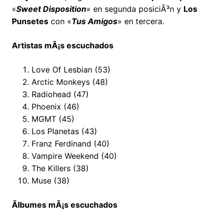
«
Sweet Disposition
» en segunda posiciÃ³n y
Los
Punsetes
con «
Tus Amigos
» en tercera.
Artistas mÃ¡s escuchados
Love Of Lesbian (53)
Arctic Monkeys (48)
Radiohead (47)
Phoenix (46)
MGMT (45)
Los Planetas (43)
Franz Ferdinand (40)
Vampire Weekend (40)
The Killers (38)
Muse (38)
Ãlbumes mÃ¡s escuchados