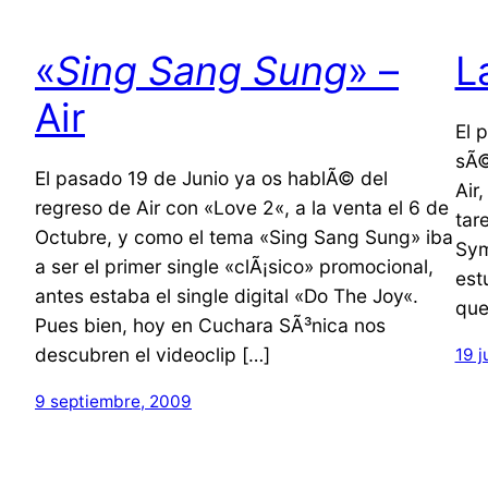
«
Sing Sang Sung
» –
L
Air
El 
sÃ©
El pasado 19 de Junio ya os hablÃ© del
Air,
regreso de Air con «Love 2«, a la venta el 6 de
tar
Octubre, y como el tema «Sing Sang Sung» iba
Sym
a ser el primer single «clÃ¡sico» promocional,
est
antes estaba el single digital «Do The Joy«.
que
Pues bien, hoy en Cuchara SÃ³nica nos
descubren el videoclip […]
19 j
9 septiembre, 2009