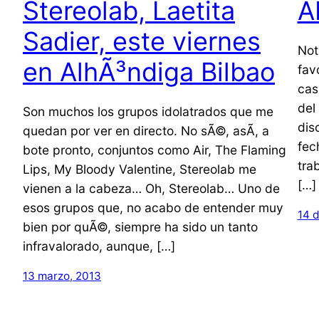
Stereolab, Laetita
A
Sadier, este viernes
Not
en AlhÃ³ndiga Bilbao
fav
cas
del
Son muchos los grupos idolatrados que me
dis
quedan por ver en directo. No sÃ©, asÃ­, a
fec
bote pronto, conjuntos como Air, The Flaming
tra
Lips, My Bloody Valentine, Stereolab me
[…]
vienen a la cabeza… Oh, Stereolab… Uno de
esos grupos que, no acabo de entender muy
14 d
bien por quÃ©, siempre ha sido un tanto
infravalorado, aunque, […]
13 marzo, 2013