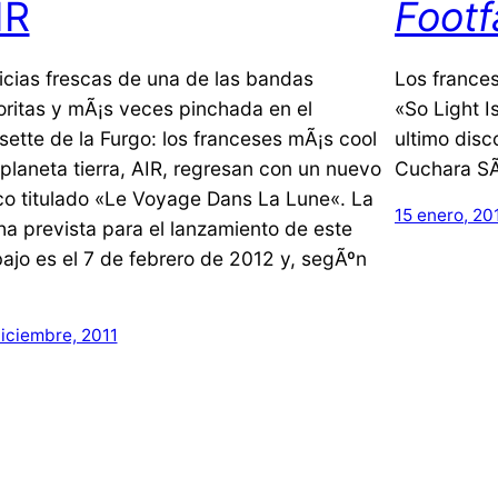
IR
Footf
icias frescas de una de las bandas
Los frances
oritas y mÃ¡s veces pinchada en el
«So Light I
sette de la Furgo: los franceses mÃ¡s cool
ultimo disc
 planeta tierra, AIR, regresan con un nuevo
Cuchara SÃ
co titulado «Le Voyage Dans La Lune«. La
15 enero, 20
ha prevista para el lanzamiento de este
bajo es el 7 de febrero de 2012 y, segÃºn
iciembre, 2011