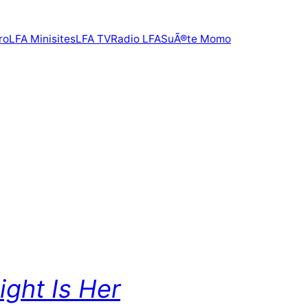
ro
LFA Minisites
LFA TV
Radio LFA
SuÃ®te Momo
ight Is Her