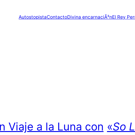
Autostopista
Contacto
Divina encarnaciÃ³n
El Rey Per
n Viaje a la Luna con
«
So L