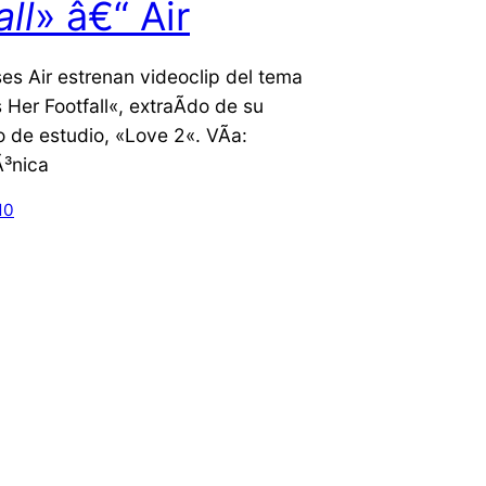
all
» â€“ Air
es Air estrenan videoclip del tema
s Her Footfall«, extraÃ­do de su
o de estudio, «Love 2«. VÃ­a:
³nica
10