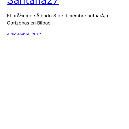
El prÃ³ximo sÃ¡bado 8 de diciembre actuarÃ¡n
Corizonas en Bilbao
4 diciembre, 2012
Cambio de fechas y
primeros confirmados
del EbrovisiÃ³n 2012
Ya hemos comenzado a prepararnos, estamos
llenando los bidones de gasolina, y es que si ya
estamos haciendo unos cuantos kilometros a base
de minidesplazamientos para la gran oferta cultural