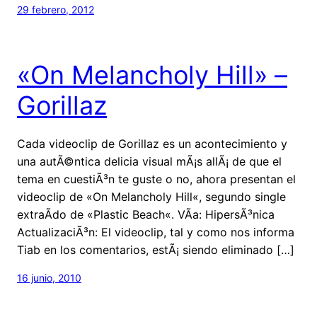
29 febrero, 2012
«On Melancholy Hill» –
Gorillaz
Cada videoclip de Gorillaz es un acontecimiento y
una autÃ©ntica delicia visual mÃ¡s allÃ¡ de que el
tema en cuestiÃ³n te guste o no, ahora presentan el
videoclip de «On Melancholy Hill«, segundo single
extraÃ­do de «Plastic Beach«. VÃ­a: HipersÃ³nica
ActualizaciÃ³n: El videoclip, tal y como nos informa
Tiab en los comentarios, estÃ¡ siendo eliminado […]
16 junio, 2010