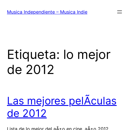
Saltar
al
Musica Independiente – Musica Indie
contenido
Etiqueta:
lo mejor
de 2012
Las mejores pelÃ­culas
de 2012
Lista de lo mejor del aÃ±o en cine, aÃ±o 2012