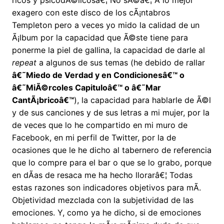
ricos y psicodÃ©licosâ€¦ No sÃ©â€¦ A lo mejor
exagero con este disco de los cÃ¡ntabros
Templeton pero a veces yo mido la calidad de un
Ã¡lbum por la capacidad que Ã©ste tiene para
ponerme la piel de gallina, la capacidad de darle al
repeat
a algunos de sus temas (he debido de rallar
â€˜Miedo de Verdad y en Condicionesâ€™ o
â€˜MiÃ©rcoles Capituloâ€™ o â€˜Mar
CantÃ¡bricoâ€™
), la capacidad para hablarle de Ã©l
y de sus canciones y de sus letras a mi mujer, por la
de veces que lo he compartido en mi muro de
Facebook, en mi perfil de Twitter, por la de
ocasiones que le he dicho al tabernero de referencia
que lo compre para el bar o que se lo grabo, porque
en dÃ­as de resaca me ha hecho llorarâ€¦ Todas
estas razones son indicadores objetivos para mÃ­.
Objetividad mezclada con la subjetividad de las
emociones. Y, como ya he dicho, si de emociones