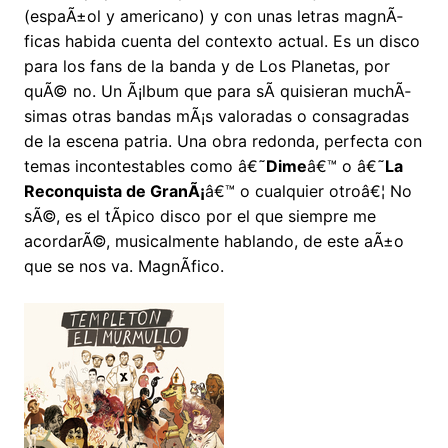
(espaÃ±ol y americano) y con unas letras magnÃ­
ficas habida cuenta del contexto actual. Es un disco
para los fans de la banda y de Los Planetas, por
quÃ© no. Un Ã¡lbum que para sÃ­ quisieran muchÃ­
simas otras bandas mÃ¡s valoradas o consagradas
de la escena patria. Una obra redonda, perfecta con
temas incontestables como â€˜
Dime
â€™ o â€˜
La
Reconquista de GranÃ¡
â€™ o cualquier otroâ€¦ No
sÃ©, es el tÃ­pico disco por el que siempre me
acordarÃ©, musicalmente hablando, de este aÃ±o
que se nos va. MagnÃ­fico.