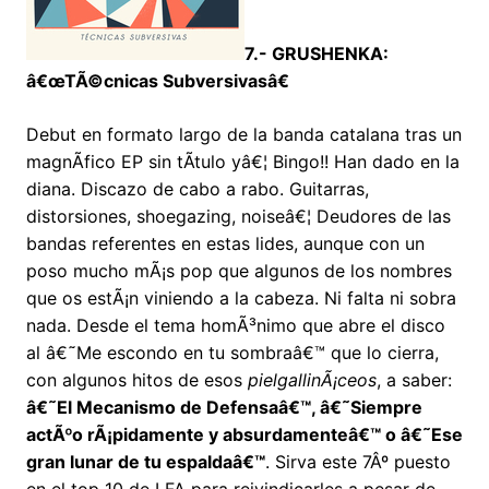
7.- GRUSHENKA:
â€œTÃ©cnicas Subversivasâ€
Debut en formato largo de la banda catalana tras un
magnÃ­fico EP sin tÃ­tulo yâ€¦ Bingo!! Han dado en la
diana. Discazo de cabo a rabo. Guitarras,
distorsiones, shoegazing, noiseâ€¦ Deudores de las
bandas referentes en estas lides, aunque con un
poso mucho mÃ¡s pop que algunos de los nombres
que os estÃ¡n viniendo a la cabeza. Ni falta ni sobra
nada. Desde el tema homÃ³nimo que abre el disco
al â€˜Me escondo en tu sombraâ€™ que lo cierra,
con algunos hitos de esos
pielgallinÃ¡ceos
, a saber:
â€˜El Mecanismo de Defensaâ€™, â€˜Siempre
actÃºo rÃ¡pidamente y absurdamenteâ€™ o â€˜Ese
gran lunar de tu espaldaâ€™
. Sirva este 7Âº puesto