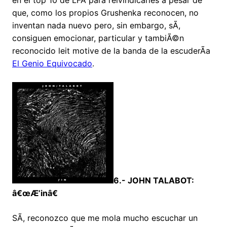
en el top 10 de LFA para reivindicarles a pesar de
que, como los propios Grushenka reconocen, no
inventan nada nuevo pero, sin embargo, sÃ­,
consiguen emocionar, particular y tambiÃ©n
reconocido leit motive de la banda de la escuderÃ­a
El Genio Equivocado
.
6.- JOHN TALABOT:
â€œÆ’inâ€
SÃ­, reconozco que me mola mucho escuchar un