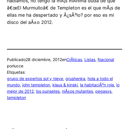
hablamos, no tengo la mÃ¡s mÃ­nima duda de que
â€œEl Murmulloâ€ de Templeton es el que mÃ¡s de
ellas me ha despertado y Â¿sÃ³lo? por eso es mi
disco del aÃ±o 2012.
Publicado
28 diciembre, 2012
en
CrÃ­ticas
, 
Listas
, 
Nacional
por
lucce
Etiquetas:
grupo de expertos sol y nieve
, 
grushenka
, 
hola a todo el
mundo
, 
john templeton
, 
klaus & kinski
, 
la habitaciÃ³n roja
, 
lo
mejor de 2012
, 
los punsetes
, 
niÃ±os mutantes
, 
pegasvs
, 
templeton