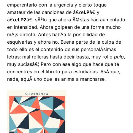
emparentarlo con la urgencia y cierto toque
amateur de las canciones de â€œ
LP
â€ y
â€œ
LP2
â€, sÃ³lo que ahora Ã©stas han aumentado
en intensidad. Ahora golpean de una forma mucho
mÃ¡s directa. Antes habÃ­a la posibilidad de
esquivarlas y ahora no. Buena parte de la culpa de
todo ello es el contenido de sus personalÃ­simas
letras: mal rolleras hasta decir basta, muy rollo
pulp
,
muy suciasâ€¦ Pero con ese algo que hace que te
concentres en el libreto para estudiarlas. AsÃ­ que,
nada, aquÃ­ uno que les anima a mancharse.