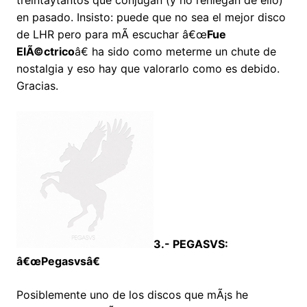
treintaytantos que conjugan (y no reniegan de ello)
en pasado. Insisto: puede que no sea el mejor disco
de LHR pero para mÃ­ escuchar â€œ
Fue
ElÃ©ctrico
â€ ha sido como meterme un chute de
nostalgia y eso hay que valorarlo como es debido.
Gracias.
3.- PEGASVS:
â€œPegasvsâ€
Posiblemente uno de los discos que mÃ¡s he