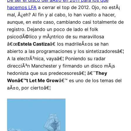
De ser el disco del aÃ±o en 2011 para los que
hacemos LFA
a cerrar el top de 2012. Ojo, no estÃ¡
mal, Â¿eh? Al fin y al cabo, lo han vuelto a hacer,
aunque, en este caso, cambiando casi totalmente de
registro. Dejando un poco de lado el folk
psicodÃ©lico y mÃ¡ntrico de su maravillosa
â€œ
Estela Castiza
â€ los madrileÃ±os se han
abierto a las programaciones y los sintetizadoresâ€¦
A la electrÃ³nica, vayaâ€¦ Poniendo su radar
direcciÃ³n Manchester y firmando un disco mÃ¡s
hedonista que sus predecesoresâ€¦ â€˜
They
Wonâ€™t Let Me Grow
â€™ es uno de los temas del
aÃ±o, por ciertoâ€¦