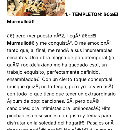
1.- TEMPLETON: â€œEl
Murmulloâ€
â€¦ pero (ver puesto nÂº2) llegÃ³ â€œ
El
Murmullo
â€ y me conquistÃ³. O me emocionÃ³
tanto que, al final, me rendÃ­ a sus innumerables
encantos. Una obra magna de pop atemporal (jo,
quÃ© rockdeluxiano me ha quedado eso), un
trabajo exquisito, perfectamente definido,
ensambladoâ€¦ Con un cierto toque conceptual
(aunque quizÃ¡ no lo tenga, pero yo lo vivo asÃ­),
con todo lo que tiene que tener un extraordinario
Ã¡lbum de pop: canciones. SÃ­, pero quÃ©
canciones: ora intimistas ora luminosasâ€¦ Hits
pinchables en sesiones con gusto y temas para
disfrutar en la soledad del hogarâ€¦ Pasajes onÃ­