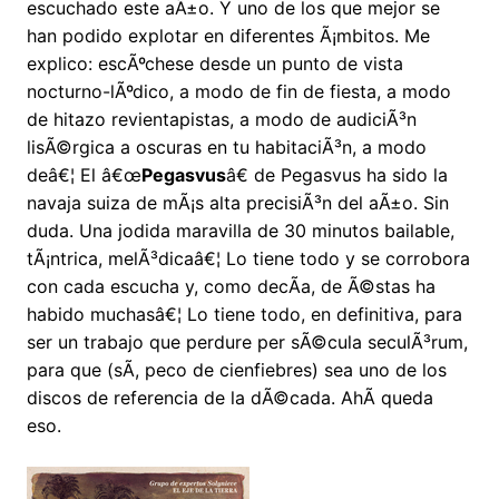
escuchado este aÃ±o. Y uno de los que mejor se
han podido explotar en diferentes Ã¡mbitos. Me
explico: escÃºchese desde un punto de vista
nocturno-lÃºdico, a modo de fin de fiesta, a modo
de hitazo revientapistas, a modo de audiciÃ³n
lisÃ©rgica a oscuras en tu habitaciÃ³n, a modo
deâ€¦ El â€œ
Pegasvus
â€ de Pegasvus ha sido la
navaja suiza de mÃ¡s alta precisiÃ³n del aÃ±o. Sin
duda. Una jodida maravilla de 30 minutos bailable,
tÃ¡ntrica, melÃ³dicaâ€¦ Lo tiene todo y se corrobora
con cada escucha y, como decÃ­a, de Ã©stas ha
habido muchasâ€¦ Lo tiene todo, en definitiva, para
ser un trabajo que perdure per sÃ©cula seculÃ³rum,
para que (sÃ­, peco de cienfiebres) sea uno de los
discos de referencia de la dÃ©cada. AhÃ­ queda
eso.