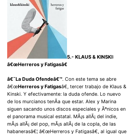
5.- KLAUS & KINSKI:
â€œHerreros y Fatigasâ€
â€˜La Duda Ofendeâ€™
. Con este tema se abre
â€œ
Herreros y Fatigas
â€, tercer trabajo de Klaus &
Kinski. Y efectivamente: la duda ofende. Lo nuevo
de los murcianos tenÃ­a que estar. Alex y Marina
siguen sacando unos discos especiales y Ãºnicos en
el panorama musical estatal. MÃ¡s allÃ¡ del indie,
mÃ¡s allÃ¡ del pop, mÃ¡s allÃ¡ de la copla, de las
habanerasâ€¦ â€œHerreros y Fatigasâ€, al igual que