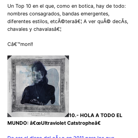
Un Top 10 en el que, como en botica, hay de todo:
nombres consagrados, bandas emergentes,
diferentes estilos, etcÃ©teraâ€¦ A ver quÃ© decÃ­s,
chavales y chavalasâ€¦
Câ€™mon!!
10.- HOLA A TODO EL
MUNDO: â€œUltraviolet Catstropheâ€