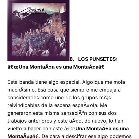
8.- LOS PUNSETES:
â€œUna MontaÃ±a es una MontaÃ±aâ€
Esta banda tiene algo especial. Algo que me mola
muchÃ­simo. Esa cosa que siempre me empuja a
considerarles como uno de los grupos mÃ¡s
reivindicables de la escena espaÃ±ola. Me
generaron esta misma sensaciÃ³n con sus dos
trabajos anteriores y este aÃ±o, de nuevo, lo han
vuelto a hacer con este â€œ
Una MontaÃ±a es una
MontaÃ±a
â€. De cara a descifrar ese algo podemos