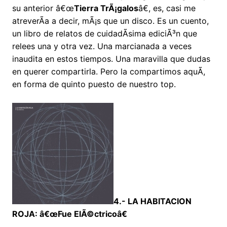
su anterior â€œ
Tierra TrÃ¡galos
â€, es, casi me
atreverÃ­a a decir, mÃ¡s que un disco. Es un cuento,
un libro de relatos de cuidadÃ­sima ediciÃ³n que
relees una y otra vez. Una marcianada a veces
inaudita en estos tiempos. Una maravilla que dudas
en querer compartirla. Pero la compartimos aquÃ­,
en forma de quinto puesto de nuestro top.
4.- LA HABITACION
ROJA: â€œFue ElÃ©ctricoâ€