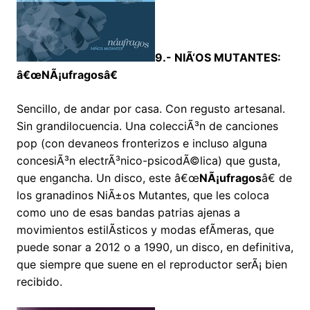
9.- NIÃ‘OS MUTANTES:
â€œNÃ¡ufragosâ€
Sencillo, de andar por casa. Con regusto artesanal.
Sin grandilocuencia. Una colecciÃ³n de canciones
pop (con devaneos fronterizos e incluso alguna
concesiÃ³n electrÃ³nico-psicodÃ©lica) que gusta,
que engancha. Un disco, este â€œ
NÃ¡ufragos
â€ de
los granadinos NiÃ±os Mutantes, que les coloca
como uno de esas bandas patrias ajenas a
movimientos estilÃ­sticos y modas efÃ­meras, que
puede sonar a 2012 o a 1990, un disco, en definitiva,
que siempre que suene en el reproductor serÃ¡ bien
recibido.