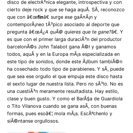
disco de electrÃ³nica elegante, introspectiva y con
cierto deje rock y que se haga aquÃ­. SÃ­, reconozco
que con â€œ
fin
â€ surge ese gaÃ±Ã¡n y
contemporÃ¡neo tÃ³pico asociado al deporte que
pregunta â€œ
Â¿A quÃ© quieres que te gane?
â€. Y
es que con el primer larga duraciÃ³n del productor
barcelonÃ©s John Talabot gana Ã©l y ganamos
todos, aquÃ­ y en la Europa mÃ¡s especializada en
este tipo de sonidos, donde este Ã¡lbum tambiÃ©n
ha cosechado todo tipo de parabienes. Y sÃ­, puede
que sea ese orgullo el que empuja este disco hasta
el sexto lugar de nuestra lista. Pero no sÃ³lo. No es
una cuestiÃ³n meramente resultadista. Hay estilo,
clase y buen gusto. Y como el BarÃ§a de Guardiola
o Tito Vilanova cuando se gana asÃ­, con buenas
formas, pues esoâ€¦ mola mÃ¡s. EscÃºchenlo y
siÃ©ntanse orgullosos.