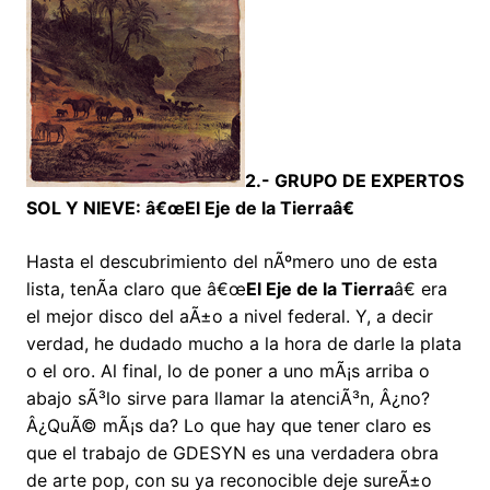
2.- GRUPO DE EXPERTOS
SOL Y NIEVE: â€œEl Eje de la Tierraâ€
Hasta el descubrimiento del nÃºmero uno de esta
lista, tenÃ­a claro que â€œ
El Eje de la Tierra
â€ era
el mejor disco del aÃ±o a nivel federal. Y, a decir
verdad, he dudado mucho a la hora de darle la plata
o el oro. Al final, lo de poner a uno mÃ¡s arriba o
abajo sÃ³lo sirve para llamar la atenciÃ³n, Â¿no?
Â¿QuÃ© mÃ¡s da? Lo que hay que tener claro es
que el trabajo de GDESYN es una verdadera obra
de arte pop, con su ya reconocible deje sureÃ±o