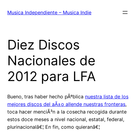
Saltar
al
Musica Independiente – Musica Indie
contenido
Diez Discos
Nacionales de
2012 para LFA
Bueno, tras haber hecho pÃºblica
nuestra lista de los
mejores discos del aÃ±o allende nuestras fronteras
,
toca hacer menciÃ³n a la cosecha recogida durante
estos doce meses a nivel nacional, estatal, federal,
plurinacionalâ€¦ En fin, como quieranâ€¦