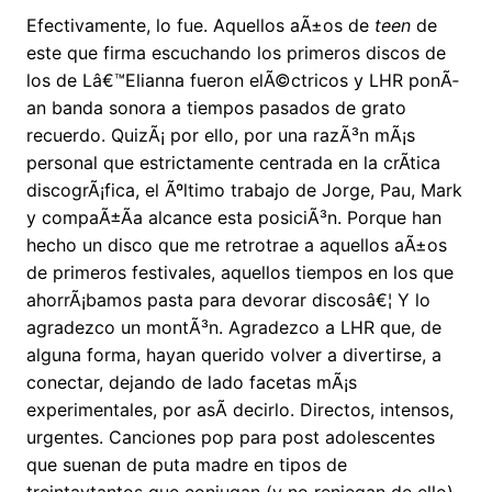
Efectivamente, lo fue. Aquellos aÃ±os de
teen
de
este que firma escuchando los primeros discos de
los de Lâ€™Elianna fueron elÃ©ctricos y LHR ponÃ­
an banda sonora a tiempos pasados de grato
recuerdo. QuizÃ¡ por ello, por una razÃ³n mÃ¡s
personal que estrictamente centrada en la crÃ­tica
discogrÃ¡fica, el Ãºltimo trabajo de Jorge, Pau, Mark
y compaÃ±Ã­a alcance esta posiciÃ³n. Porque han
hecho un disco que me retrotrae a aquellos aÃ±os
de primeros festivales, aquellos tiempos en los que
ahorrÃ¡bamos pasta para devorar discosâ€¦ Y lo
agradezco un montÃ³n. Agradezco a LHR que, de
alguna forma, hayan querido volver a divertirse, a
conectar, dejando de lado facetas mÃ¡s
experimentales, por asÃ­ decirlo. Directos, intensos,
urgentes. Canciones pop para post adolescentes
que suenan de puta madre en tipos de