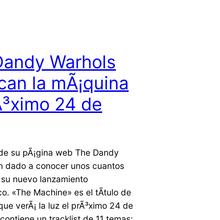
Dandy Warhols
can la mÃ¡quina
Ã³ximo 24 de
de su pÃ¡gina web The Dandy
n dado a conocer unos cuantos
e su nuevo lanzamiento
co. «The Machine» es el tÃ­tulo de
que verÃ¡ la luz el prÃ³ximo 24 de
 contiene un tracklist de 11 temas: