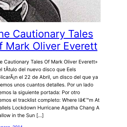
he Cautionary Tales
f Mark Oliver Everett
e Cautionary Tales Of Mark Oliver Everett»
el tÃ­tulo del nuevo disco que Eels
licarÃ¡n el 22 de Abril, un disco del que ya
emos unos cuantos detalles. Por un lado
emos la siguiente portada: Por otro
emos el tracklist completo: Where Iâ€™m At
allels Lockdown Hurricane Agatha Chang A
llow in the Sun […]