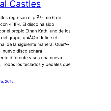
al Castles
tles regresan el prÃ³ximo 6 de
on «(III)«. El disco ha sido
or el propio Ethan Kath, uno de los
 del grupo, quiÃ©n define el
inal de la siguiente manera: QuerÃ­
l nuevo disco sonara
nte diferente y sea una nueva
. Todos los teclados y pedales que
]
re, 2012