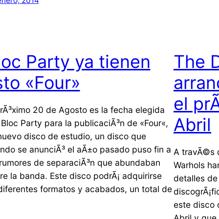
enero, 2014
loc Party ya tienen
The 
isto «Four»
arran
el pr
prÃ³ximo 20 de Agosto es la fecha elegida
Abril
 Bloc Party para la publicaciÃ³n de «Four«,
nuevo disco de estudio, un disco que
ndo se anunciÃ³ el aÃ±o pasado puso fin a
A travÃ©s 
 rumores de separaciÃ³n que abundaban
Warhols ha
re la banda. Este disco podrÃ¡ adquirirse
detalles d
diferentes formatos y acabados, un total de
discogrÃ¡fi
este disco 
Abril y que