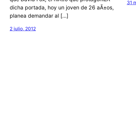
31 
dicha portada, hoy un joven de 26 aÃ±os,
planea demandar al […]
2 julio, 2012
←
Newer Posts
Musica Independiente – Musica Indie