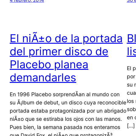
4 febrero, 2014
30 
El niÃ±o de la portada
B
del primer disco de
l
Placebo planea
El 
demandarles
por
su 
cua
En 1996 Placebo sorprendÃ­an al mundo con
los
su Ã¡lbum de debut, un disco cuya reconocible
sob
portada estaba protagonizada por un abrigado
en 
niÃ±o que se estiraba los ojos con las manos.
[…]
Pues bien, la semana pasada nos enteramos
que David Fox, el niÃ±o que protagonizÃ³