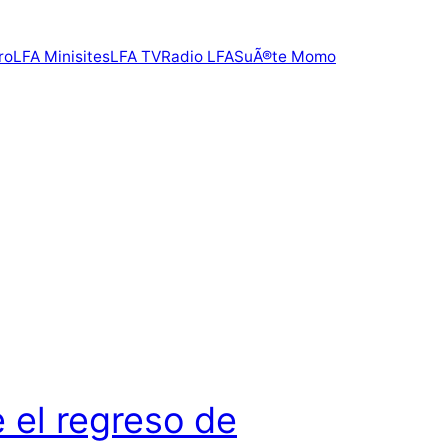
ro
LFA Minisites
LFA TV
Radio LFA
SuÃ®te Momo
 el regreso de