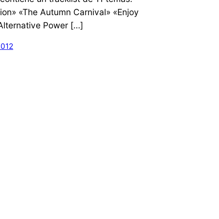
ion» «The Autumn Carnival» «Enjoy
Alternative Power […]
2012
Older Posts
→
Funciona gracias a
WordPress