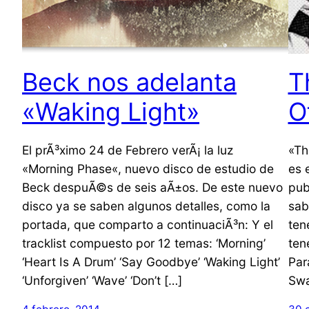
Beck nos adelanta
T
«Waking Light»
O
El prÃ³ximo 24 de Febrero verÃ¡ la luz
«Th
«Morning Phase«, nuevo disco de estudio de
es 
Beck despuÃ©s de seis aÃ±os. De este nuevo
pub
disco ya se saben algunos detalles, como la
sab
portada, que comparto a continuaciÃ³n: Y el
ten
tracklist compuesto por 12 temas: ‘Morning’
ten
‘Heart Is A Drum’ ‘Say Goodbye’ ‘Waking Light’
Par
‘Unforgiven’ ‘Wave’ ‘Don’t […]
Swa