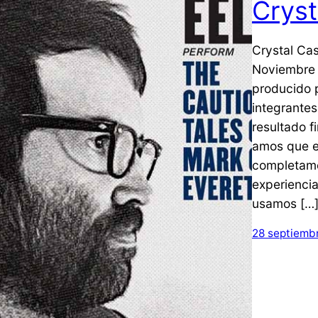
Cryst
Crystal Cas
Noviembre c
producido p
integrantes
resultado f
amos que e
completame
experiencia
usamos […
28 septiemb