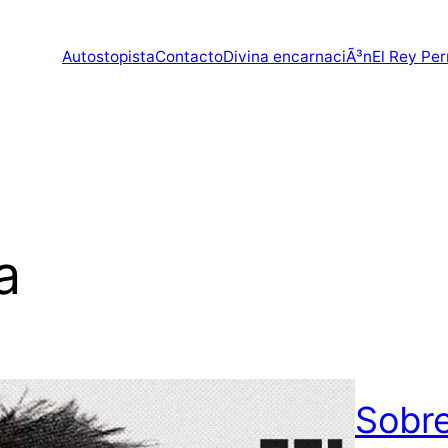
Autostopista
Contacto
Divina encarnaciÃ³n
El Rey Per
a
Sobre