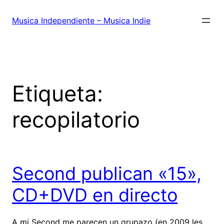
Saltar
al
Musica Independiente – Musica Indie
contenido
Etiqueta:
recopilatorio
Second publican «15»,
CD+DVD en directo
A mi Second me parecen un grupazo (en 2009 les