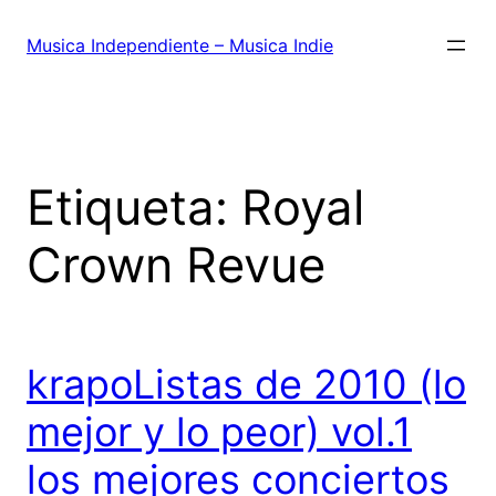
Saltar
al
Musica Independiente – Musica Indie
contenido
Etiqueta:
Royal
Crown Revue
krapoListas de 2010 (lo
mejor y lo peor) vol.1
los mejores conciertos