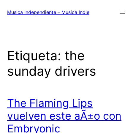
Saltar
al
Musica Independiente – Musica Indie
contenido
Etiqueta:
the
sunday drivers
The Flaming Lips
vuelven este aÃ±o con
Embryonic