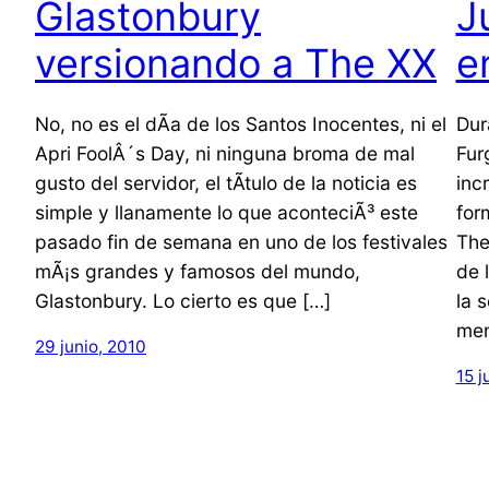
Glastonbury
J
versionando a The XX
e
No, no es el dÃ­a de los Santos Inocentes, ni el
Dur
Apri FoolÂ´s Day, ni ninguna broma de mal
Fur
gusto del servidor, el tÃ­tulo de la noticia es
inc
simple y llanamente lo que aconteciÃ³ este
for
pasado fin de semana en uno de los festivales
The
mÃ¡s grandes y famosos del mundo,
de 
Glastonbury. Lo cierto es que […]
la 
men
29 junio, 2010
15 j