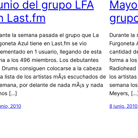
unio del grupo LFA
Mayo 
n Last.fm
grupo
ante la semana pasada el grupo que La
Durante la
goneta Azul tiene en Last.fm se vio
Furgoneta 
rementado en 1 usuario, llegando de esta
cantidad de
ma a los 496 miembros. Los debutantes
forma a lo
 Drums consiguen colocarse a la cabeza
Radiohead s
la lista de los artistas mÃ¡s escuchados de
los artist
semana, por delante de nada mÃ¡s y nada
semana los
os […]
Meyers, […
unio, 2010
8 junio, 2010