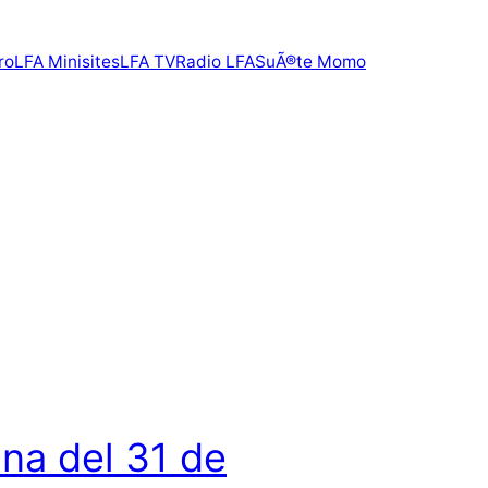
ro
LFA Minisites
LFA TV
Radio LFA
SuÃ®te Momo
na del 31 de