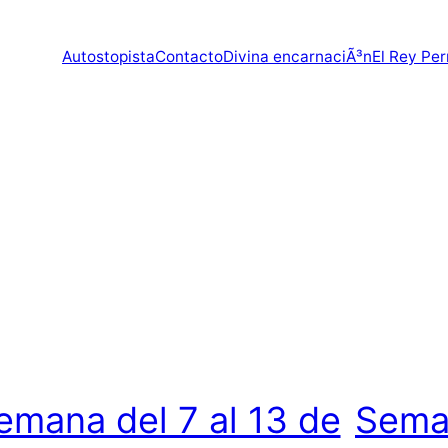
Autostopista
Contacto
Divina encarnaciÃ³n
El Rey Per
emana del 7 al 13 de
Sema