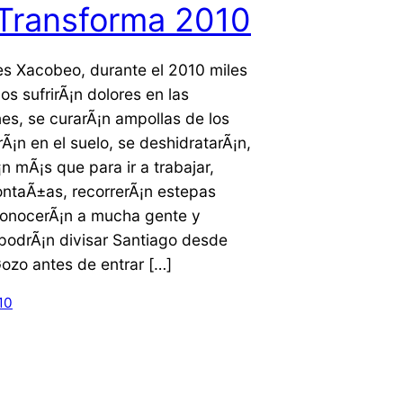
Transforma 2010
es Xacobeo, durante el 2010 miles
os sufrirÃ¡n dolores en las
nes, se curarÃ¡n ampollas de los
rÃ¡n en el suelo, se deshidratarÃ¡n,
 mÃ¡s que para ir a trabajar,
ontaÃ±as, recorrerÃ¡n estepas
conocerÃ¡n a mucha gente y
podrÃ¡n divisar Santiago desde
ozo antes de entrar […]
10