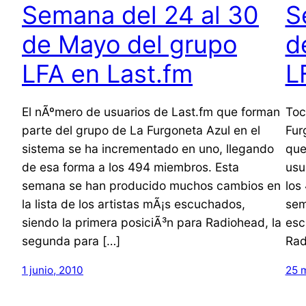
Semana del 24 al 30
S
de Mayo del grupo
d
LFA en Last.fm
L
El nÃºmero de usuarios de Last.fm que forman
Toc
parte del grupo de La Furgoneta Azul en el
Fur
sistema se ha incrementado en uno, llegando
que
de esa forma a los 494 miembros. Esta
usu
semana se han producido muchos cambios en
los
la lista de los artistas mÃ¡s escuchados,
sem
siendo la primera posiciÃ³n para Radiohead, la
esc
segunda para […]
Rad
1 junio, 2010
25 