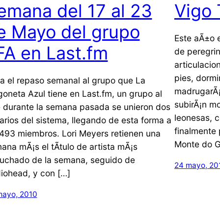
emana del 17 al 23
Vigo 
e Mayo del grupo
Este aÃ±o 
FA en Last.fm
de peregrin
articulacio
pies, dormi
a el repaso semanal al grupo que La
madrugarÃ¡n
goneta Azul tiene en Last.fm, un grupo al
subirÃ¡n m
 durante la semana pasada se unieron dos
leonesas, 
arios del sistema, llegando de esta forma a
finalmente 
 493 miembros. Lori Meyers retienen una
Monte do G
ana mÃ¡s el tÃ­tulo de artista mÃ¡s
uchado de la semana, seguido de
24 mayo, 20
iohead, y con […]
mayo, 2010