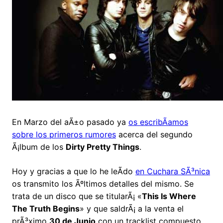
En Marzo del aÃ±o pasado ya
os escribÃ­amos
sobre los primeros rumores
acerca del segundo
Ã¡lbum de los
Dirty Pretty Things
.
Hoy y gracias a que lo he leÃ­do
en Cuchara SÃ³nica
os transmito los Ãºltimos detalles del mismo. Se
trata de un disco que se titularÃ¡ «
This Is Where
The Truth Begins
» y que saldrÃ¡ a la venta el
prÃ³ximo
30 de Junio
con un tracklist compuesto