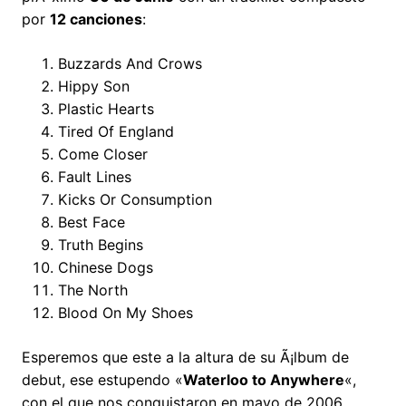
por
12 canciones
:
Buzzards And Crows
Hippy Son
Plastic Hearts
Tired Of England
Come Closer
Fault Lines
Kicks Or Consumption
Best Face
Truth Begins
Chinese Dogs
The North
Blood On My Shoes
Esperemos que este a la altura de su Ã¡lbum de
debut, ese estupendo «
Waterloo to Anywhere
«,
con el que nos conquistaron en mayo de 2006.