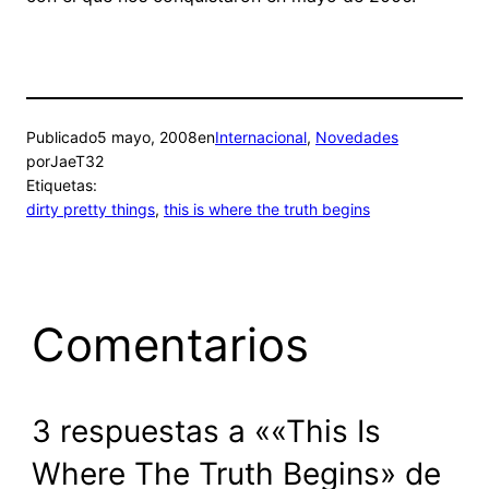
Publicado
5 mayo, 2008
en
Internacional
, 
Novedades
por
JaeT32
Etiquetas:
dirty pretty things
, 
this is where the truth begins
Comentarios
3 respuestas a ««This Is
Where The Truth Begins» de