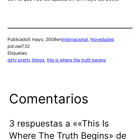
Publicado
5 mayo, 2008
en
Internacional
, 
Novedades
por
JaeT32
Etiquetas:
dirty pretty things
, 
this is where the truth begins
Comentarios
3 respuestas a ««This Is
Where The Truth Begins» de