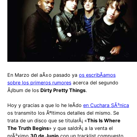
En Marzo del aÃ±o pasado ya
os escribÃ­amos
sobre los primeros rumores
acerca del segundo
Ã¡lbum de los
Dirty Pretty Things
.
Hoy y gracias a que lo he leÃ­do
en Cuchara SÃ³nica
os transmito los Ãºltimos detalles del mismo. Se
trata de un disco que se titularÃ¡ «
This Is Where
The Truth Begins
» y que saldrÃ¡ a la venta el
prÃ³ximo
30 de Junio
con un tracklist compuesto