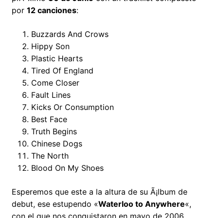
por
12 canciones
:
Buzzards And Crows
Hippy Son
Plastic Hearts
Tired Of England
Come Closer
Fault Lines
Kicks Or Consumption
Best Face
Truth Begins
Chinese Dogs
The North
Blood On My Shoes
Esperemos que este a la altura de su Ã¡lbum de
debut, ese estupendo «
Waterloo to Anywhere
«,
con el que nos conquistaron en mayo de 2006.