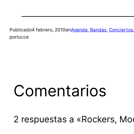
Publicado
4 febrero, 2010
en
Agenda
, 
Bandas
, 
Conciertos
por
lucce
Comentarios
2 respuestas a «Rockers, Mo