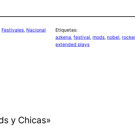
, 
Festivales
, 
Nacional
Etiquetas:
azkena
, 
festival
, 
mods
, 
nobel
, 
rocke
extended plays
ds y Chicas»