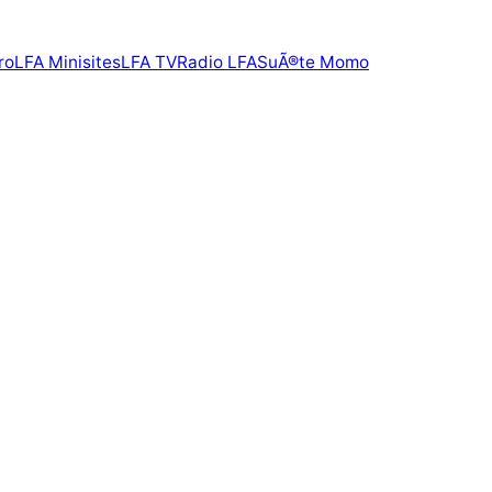
ro
LFA Minisites
LFA TV
Radio LFA
SuÃ®te Momo