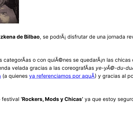
Azkena de Bilbao
, se podrÃ¡ disfrutar de una jornada re
s categorÃ­as o con quiÃ©nes se quedarÃ¡n las chicas 
nda velada gracias a las coreografÃ­as
ye-yÃ©-du-du
s
(a quienes
ya referenciamos por aquÃ­
) y gracias al 
 festival
‘Rockers, Mods y Chicas’
ya que estoy seguro