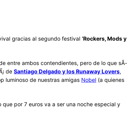
vival gracias al segundo festival
‘Rockers, Mods y
de entre ambos contendientes, pero de lo que sÃ­
Ã¡
de
Santiago Delgado y los Runaway Lovers
,
pop luminoso de nuestras amigas
Nobel
(a quienes
 que por 7 euros va a ser una noche especial y