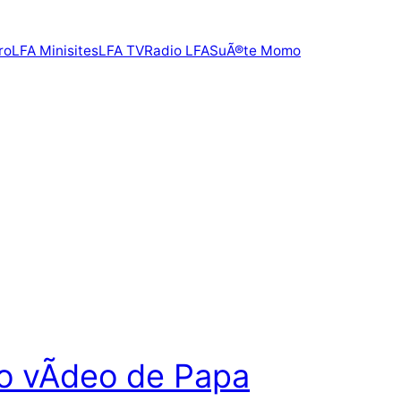
ro
LFA Minisites
LFA TV
Radio LFA
SuÃ®te Momo
 vÃ­deo de Papa