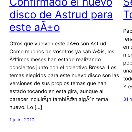
Confirmado el nuevo
S
disco de Astrud para
T
este aÃ±o
Pap
fen
Otros que vuelven este aÃ±o son Astrud.
en 
Como muchos de vosotros ya sabrÃ©is, los
mom
Ãºltimos meses han estado realizando
pop
conciertos junto con el colectivo Brossa. Los
una
temas elegidos para este nuevo disco son las
tod
versiones de sus propios temas que han
Y e
estado tocando en esta gira, aunque al
parecer incluirÃ¡n tambiÃ©n algÃºn tema
31 
nuevo. Lo […]
1 julio, 2010