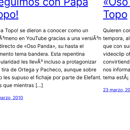
eguimos con Papa
«Oso
opo!
Topo
a Topo! se dieron a conocer como un
Quieren con
Ã³meno en YouTube gracias a una versiÃ³n
tempora, al
directo de «Oso Panda», su hasta el
que con sus
ento tema bandera. Esta repentina
videoclip o
ularidad les llevÃ³ incluso a protagonizar
convirtien
 tira de Ortega y Pacheco, aunque sobre
nos informa
o les supuso el fichaje por parte de Elefant.
tema estÃ¡ 
s que mientras […]
23 marzo, 2
marzo, 2010