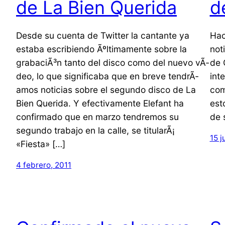
de La Bien Querida
d
Desde su cuenta de Twitter la cantante ya
Hac
estaba escribiendo Ãºltimamente sobre la
not
grabaciÃ³n tanto del disco como del nuevo vÃ­
de 
deo, lo que significaba que en breve tendrÃ­
int
amos noticias sobre el segundo disco de La
com
Bien Querida. Y efectivamente Elefant ha
est
confirmado que en marzo tendremos su
de 
segundo trabajo en la calle, se titularÃ¡
15 j
«Fiesta» […]
4 febrero, 2011