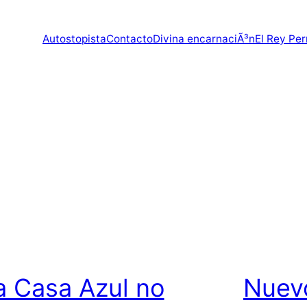
Autostopista
Contacto
Divina encarnaciÃ³n
El Rey Per
a Casa Azul no
Nuevo