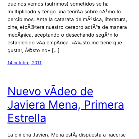
que nos vemos (sufrimos) sometidos se ha
multiplicado y tengo una teorÃ­a sobre cÃ³mo lo
percibimos: Ante la catarata de mÃºsica, literatura,
cine, etcÃ©tera nuestro cerebro actÃºa de manera
mecÃ¡nica, aceptando o desechando segÃºn lo
establecido vÃ­a empÃ­rica. «Ã‰sto me tiene que
gustar, Ã©sto no» […]
14 octubre, 2011
Nuevo vÃ­deo de
Javiera Mena, Primera
Estrella
La chilena Javiera Mena estÃ¡ dispuesta a hacerse