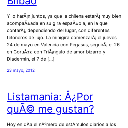
Bilbao
Y lo harÃ¡n juntos, ya que la chilena estarÃ¡ muy bien
acompaÃ±ada en su gira espaÃ±ola, en la que
contarÃ¡, dependiendo del lugar, con diferentes
teloneros de lujo. La minigira comenzarÃ¡ el jueves
24 de mayo en Valencia con Pegasus, seguirÃ¡ el 26
en CoruÃ±a con TriÃ¡ngulo de amor bizarro y
Diadermin, el 7 de […]
23 mayo, 2012
Listamania: Â¿Por
quÃ© me gustan?
Hoy en dÃ­a el nÃºmero de estÃ­mulos diarios a los