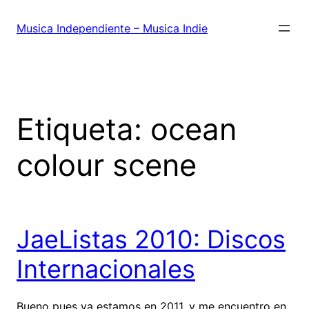
Saltar
al
Musica Independiente – Musica Indie
contenido
Etiqueta:
ocean
colour scene
JaeListas 2010: Discos
Internacionales
Bueno pues ya estamos en 2011, y me encuentro en