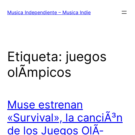
Saltar
al
Musica Independiente – Musica Indie
contenido
Etiqueta:
juegos
olÃ­mpicos
Muse estrenan
«Survival», la canciÃ³n
de los Juegos OlÃ­